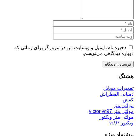
ذخیره نام، ایمیل و وبسایت من در مرورگر برای زمانی که
دوباره دیدگاهی می‌نویسم.
هشتگ
تعمیرات موبایل
دمپایی المطراش
کفش
مولتی متر
مولتی متر victor vc97
مولتی متر ویکتور
ویکتور vc97
پیشنهاد ویژه