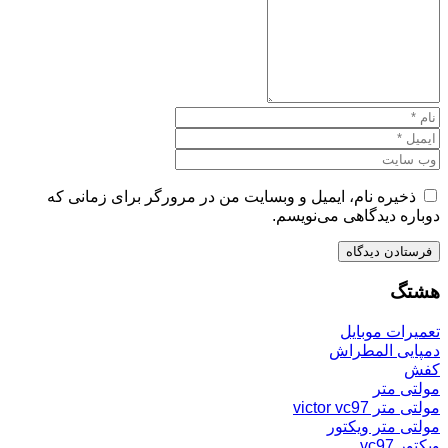
ذخیره نام، ایمیل و وبسایت من در مرورگر برای زمانی که
دوباره دیدگاهی می‌نویسم.
هشتگ
تعمیرات موبایل
دمپایی المطراش
کفش
مولتی متر
مولتی متر victor vc97
مولتی متر ویکتور
ویکتور vc97