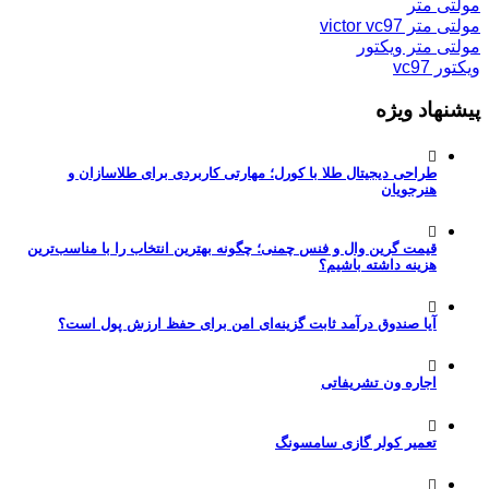
مولتی متر
مولتی متر victor vc97
مولتی متر ویکتور
ویکتور vc97
پیشنهاد ویژه
طراحی دیجیتال طلا با کورل؛ مهارتی کاربردی برای طلاسازان و
هنرجویان
قیمت گرین وال و فنس چمنی؛ چگونه بهترین انتخاب را با مناسب‌ترین
هزینه داشته باشیم؟
آیا صندوق درآمد ثابت گزینه‌ای امن برای حفظ ارزش پول است؟
اجاره ون تشریفاتی
تعمیر کولر گازی سامسونگ