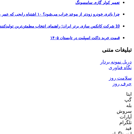
تعمیر کولر گازی سامسونگ
چرا باتری خودرو زودتر از موعد خراب می‌شود؟ ۱۰ اشتباه رایجی که عمر باتری را نصف می‌کنند
10 شرکت کانکس سازی برتر ایران؛ راهنمای انتخاب مطمئن‌ترین تولیدکننده کانکس در بازار 1405
قیمت خرید داکت اسپلیت در تابستان ۱۴۰۵
تبلیغات متنی
دریل نمونه بردار
نگاه فناوری
سلامت روز
حرف روز
ایتا
گپ
بله
سروش
آپارات
تلگرام
فید
اینستاگرام