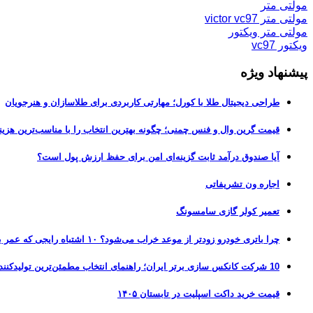
مولتی متر
مولتی متر victor vc97
مولتی متر ویکتور
ویکتور vc97
پیشنهاد ویژه
طراحی دیجیتال طلا با کورل؛ مهارتی کاربردی برای طلاسازان و هنرجویان
قیمت گرین وال و فنس چمنی؛ چگونه بهترین انتخاب را با مناسب‌ترین هزین
آیا صندوق درآمد ثابت گزینه‌ای امن برای حفظ ارزش پول است؟
اجاره ون تشریفاتی
تعمیر کولر گازی سامسونگ
چرا باتری خودرو زودتر از موعد خراب می‌شود؟ ۱۰ اشتباه رایجی که عمر باتری را نصف می‌کنند
10 شرکت کانکس سازی برتر ایران؛ راهنمای انتخاب مطمئن‌ترین تولیدکننده کانکس در بازار 1405
قیمت خرید داکت اسپلیت در تابستان ۱۴۰۵