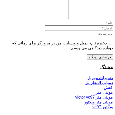
ذخیره نام، ایمیل و وبسایت من در مرورگر برای زمانی که
دوباره دیدگاهی می‌نویسم.
هشتگ
تعمیرات موبایل
دمپایی المطراش
کفش
مولتی متر
مولتی متر victor vc97
مولتی متر ویکتور
ویکتور vc97