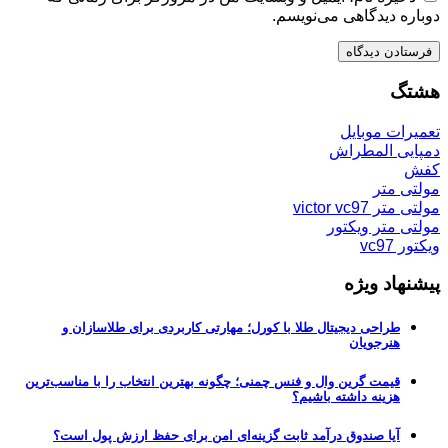
دوباره دیدگاهی می‌نویسم.
هشتگ
تعمیرات موبایل
دمپایی المطراش
کفش
مولتی متر
مولتی متر victor vc97
مولتی متر ویکتور
ویکتور vc97
پیشنهاد ویژه
طراحی دیجیتال طلا با کورل؛ مهارتی کاربردی برای طلاسازان و
هنرجویان
قیمت گرین وال و فنس چمنی؛ چگونه بهترین انتخاب را با مناسب‌ترین
هزینه داشته باشیم؟
آیا صندوق درآمد ثابت گزینه‌ای امن برای حفظ ارزش پول است؟