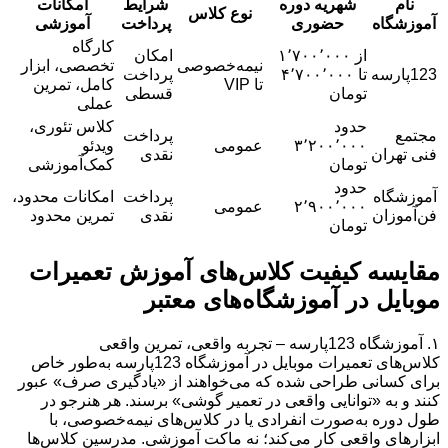
نام
شهریه دوره
شرایط
امکانات
نوع کلاس
آموزشگاه
حضوری
پرداخت
آموزشی
کارگاه
از ۱٬۷۰۰٬۰۰۰
امکان
نیمه‌خصوصی
تخصصی، ابزار
123پارسه
تا ۴٬۷۰۰٬۰۰۰
پرداخت
تا VIP
کامل، تمرین
تومان
قسطی
عملی
حدود
کلاس تئوری،
مجتمع
پرداخت
۳٬۲۰۰٬۰۰۰
عمومی
ویدئو
فنی تهران
نقدی
تومان
کمک‌آموزشی
حدود
آموزشگاه
پرداخت
امکانات محدود،
۲٬۹۰۰٬۰۰۰
عمومی
فن‌آموزان
نقدی
تمرین محدود
تومان
مقایسه کیفیت کلاس‌های آموزش تعمیرات
موبایل در آموزشگاه‌های معتبر
۱. آموزشگاه 123پارسه – تجربه واقعی، تمرین واقعی
کلاس‌های تعمیرات موبایل در آموزشگاه 123پارسه به‌طور خاص
برای کسانی طراحی شده که می‌خواهند از «یادگیری صرف» عبور
کنند و به «توانایی واقعی در تعمیر گوشی» برسند. هر هنرجو در
طول دوره به‌صورت انفرادی یا در کلاس‌های نیمه‌خصوصی، با
ابزارهای واقعی کار می‌کند؛ نه ماکت آموزشی. مدرسین کلاس‌ها