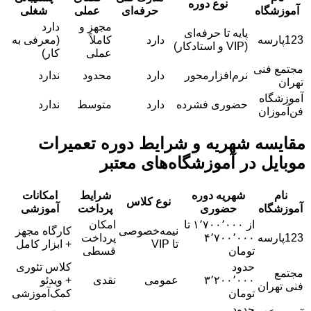
نوع دوره
آموزشگاه
حرفه‌ای
عملی
شغلی
مجهز و
دارد
پایه تا حرفه‌ای
123پارسه
دارد
کاملاً
(معرفی به
(VIP و استادکار)
عملی
کار)
مجتمع فنی
نرم‌افزارمحور
دارد
محدود
ندارد
تهران
آموزشگاه
حضوری فشرده
دارد
متوسط
ندارد
فن‌آموزان
مقایسه شهریه و شرایط دوره تعمیرات
موبایل در آموزشگاه‌های معتبر
نام
شهریه دوره
شرایط
امکانات
نوع کلاس
آموزشگاه
حضوری
پرداخت
آموزشی
از ۱٬۷۰۰٬۰۰۰ تا
امکان
نیمه‌خصوصی
کارگاه مجهز
123پارسه
۴٬۷۰۰٬۰۰۰
پرداخت
تا VIP
+ ابزار کامل
تومان
قسطی
حدود
کلاس تئوری
مجتمع
۳٬۲۰۰٬۰۰۰
عمومی
نقدی
+ ویدئو
فنی تهران
تومان
کمک‌آموزشی
حدود