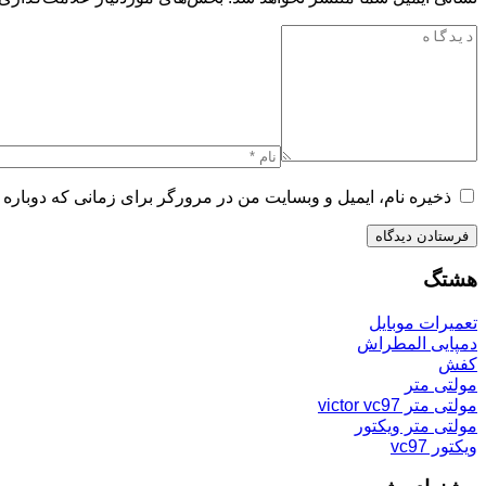
ذخیره نام، ایمیل و وبسایت من در مرورگر برای زمانی که دوباره 
هشتگ
تعمیرات موبایل
دمپایی المطراش
کفش
مولتی متر
مولتی متر victor vc97
مولتی متر ویکتور
ویکتور vc97