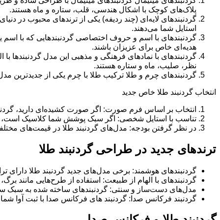
گردنبندهای مینیمال گردنبندهای مینیمال با طراحی ساده و ظریف 
پلاک‌های کوچک با اشکال هندسی، قلب، ستاره و ماه هستند.
گردنبندهای لایه‌ای (چند ردیفه) یکی از ترندهای محبوب در دنیای
استایل شما می‌دهند.
گردنبندهای با اسم و حروف اختصاصی گردنبندهایی که با اسم ی
هدیه‌ای خاص برای عزیزان باشند.
گردنبندهای با نمادهای فرهنگی و مذهبی این مدل گردنبندها با
نظر، صلیب، ماه و ستاره هستند.
گردنبندهای چرم و طلا ترکیب طلا با چرم یکی از جدیدترین مد
انتخاب گردنبند طلا خاص جدید
انتخاب بر اساس فرم صورت: اگر صورت کشیده‌ای دارید، گردنبنده
تناسب با استایل شخصی: اگر سبک پوشش شما کلاسیک است، گردنب
در نظر گرفتن بودجه: مدل‌های گردنبند طلا در قیمت‌های مختلفی
ترندهای جدید در طراحی گردنبند طلا
گردنبندهای هوشمند: برخی مدل‌های جدید گردنبند طلا دارای تراشه‌های NFC یا بلوتوث هستند که قابلیت ذخیره اطل
گردنبندهای با الهام از طبیعت: استفاده از طرح‌هایی مانند برگ،
مدل‌های دست‌ساز و سنتی: گردنبندهای ساخته شده به سبک سنت
گردنبند فرکانس صدا: گردنبند های فرکانس صدا با ثبت آوا شما 
گردنبند طلا و فرکانس صدا