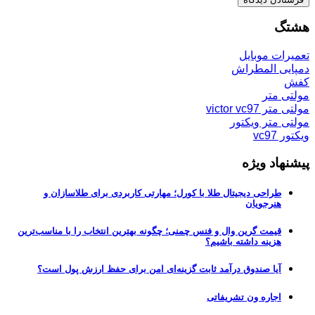
هشتگ
تعمیرات موبایل
دمپایی المطراش
کفش
مولتی متر
مولتی متر victor vc97
مولتی متر ویکتور
ویکتور vc97
پیشنهاد ویژه
طراحی دیجیتال طلا با کورل؛ مهارتی کاربردی برای طلاسازان و
هنرجویان
قیمت گرین وال و فنس چمنی؛ چگونه بهترین انتخاب را با مناسب‌ترین
هزینه داشته باشیم؟
آیا صندوق درآمد ثابت گزینه‌ای امن برای حفظ ارزش پول است؟
اجاره ون تشریفاتی