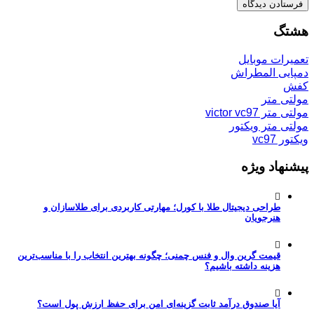
هشتگ
تعمیرات موبایل
دمپایی المطراش
کفش
مولتی متر
مولتی متر victor vc97
مولتی متر ویکتور
ویکتور vc97
پیشنهاد ویژه
طراحی دیجیتال طلا با کورل؛ مهارتی کاربردی برای طلاسازان و
هنرجویان
قیمت گرین وال و فنس چمنی؛ چگونه بهترین انتخاب را با مناسب‌ترین
هزینه داشته باشیم؟
آیا صندوق درآمد ثابت گزینه‌ای امن برای حفظ ارزش پول است؟