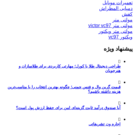
تعمیرات موبایل
دمپایی المطراش
کفش
مولتی متر
مولتی متر victor vc97
مولتی متر ویکتور
ویکتور vc97
پیشنهاد ویژه
طراحی دیجیتال طلا با کورل؛ مهارتی کاربردی برای طلاسازان و
هنرجویان
قیمت گرین وال و فنس چمنی؛ چگونه بهترین انتخاب را با مناسب‌ترین
هزینه داشته باشیم؟
آیا صندوق درآمد ثابت گزینه‌ای امن برای حفظ ارزش پول است؟
اجاره ون تشریفاتی