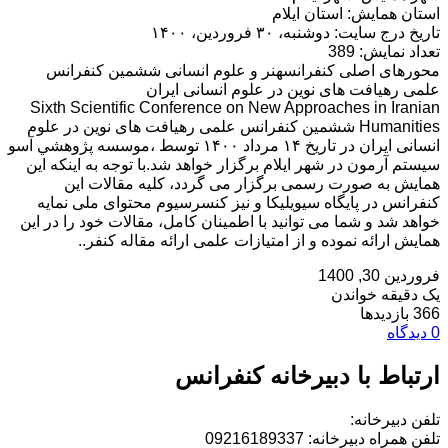
استان همایش: استان ايلام
تاریخ درج سایت: دوشنبه، ۳۰ فروردین، ۱۴۰۰
تعداد نمایش: 389
محورهای اصلی کنفرانسهنر و علوم انسانی ششمین کنفرانس
علمی رهیافت های نوین در علوم انسانی ایران
Sixth Scientific Conference on New Approaches in Iranian
Humanities ششمین کنفرانس علمی رهیافت های نوین در علوم
انسانی ایران در تاریخ ۱۴ مرداد ۱۴۰۰ توسط ،موسسه پژوهشي آسو
سيستم آرمون در شهر ایلام برگزار خواهد شد.با توجه به اینکه این
همایش به صورت رسمی برگزار می گردد، کلیه مقالات این
کنفرانس در پایگاه سیویلیکا و نیز کنسرسیوم محتوای ملی نمایه
خواهد شد و شما می توانید با اطمینان کامل، مقالات خود را در این
همایش ارائه نموده و از امتیازات علمی ارائه مقاله کنفر..
فروردین 30, 1400
یک دقیقه خواندن
366 بازدیدها
0 دیدگاه
ارتباط با دبیرخانه کنفرانس
تلفن دبیرخانه:
تلفن همراه دبیرخانه: 09216189337