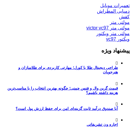
تعمیرات موبایل
دمپایی المطراش
کفش
مولتی متر
مولتی متر victor vc97
مولتی متر ویکتور
ویکتور vc97
پیشنهاد ویژه
طراحی دیجیتال طلا با کورل؛ مهارتی کاربردی برای طلاسازان و
هنرجویان
قیمت گرین وال و فنس چمنی؛ چگونه بهترین انتخاب را با مناسب‌ترین
هزینه داشته باشیم؟
آیا صندوق درآمد ثابت گزینه‌ای امن برای حفظ ارزش پول است؟
اجاره ون تشریفاتی