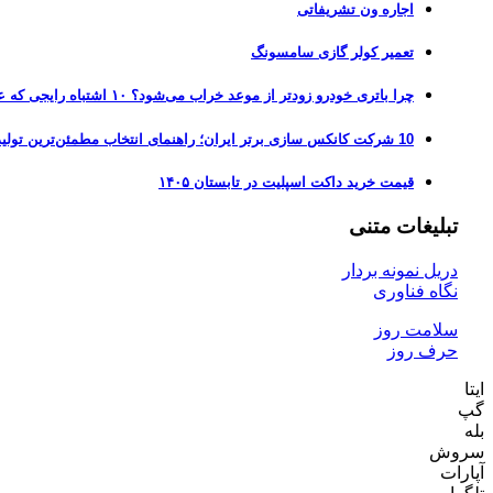
اجاره ون تشریفاتی
تعمیر کولر گازی سامسونگ
چرا باتری خودرو زودتر از موعد خراب می‌شود؟ ۱۰ اشتباه رایجی که عمر باتری را نصف می‌کنند
10 شرکت کانکس سازی برتر ایران؛ راهنمای انتخاب مطمئن‌ترین تولیدکننده کانکس در بازار 1405
قیمت خرید داکت اسپلیت در تابستان ۱۴۰۵
تبلیغات متنی
دریل نمونه بردار
نگاه فناوری
سلامت روز
حرف روز
ایتا
گپ
بله
سروش
آپارات