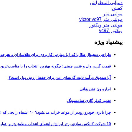
دمپایی المطراش
کفش
مولتی متر
مولتی متر victor vc97
مولتی متر ویکتور
ویکتور vc97
پیشنهاد ویژه
طراحی دیجیتال طلا با کورل؛ مهارتی کاربردی برای طلاسازان و هنرجوی
قیمت گرین وال و فنس چمنی؛ چگونه بهترین انتخاب را با مناسب‌ترین 
آیا صندوق درآمد ثابت گزینه‌ای امن برای حفظ ارزش پول است؟
اجاره ون تشریفاتی
تعمیر کولر گازی سامسونگ
چرا باتری خودرو زودتر از موعد خراب می‌شود؟ ۱۰ اشتباه رایجی که عمر باتری را نصف می‌کنند
10 شرکت کانکس سازی برتر ایران؛ راهنمای انتخاب مطمئن‌ترین تولیدکننده کانکس در بازار 1405