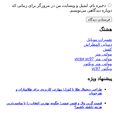
ذخیره نام، ایمیل و وبسایت من در مرورگر برای زمانی که
دوباره دیدگاهی می‌نویسم.
هشتگ
تعمیرات موبایل
دمپایی المطراش
کفش
مولتی متر
مولتی متر victor vc97
مولتی متر ویکتور
ویکتور vc97
پیشنهاد ویژه
طراحی دیجیتال طلا با کورل؛ مهارتی کاربردی برای طلاسازان و
هنرجویان
قیمت گرین وال و فنس چمنی؛ چگونه بهترین انتخاب را با مناسب‌ترین
هزینه داشته باشیم؟