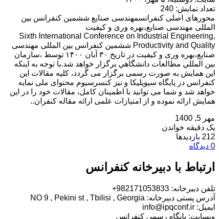
تعداد نمایش: 240
محورهای اصلی کنفرانسمهندسی صنایع ششمین کنفرانس بین
المللی مهندسی صنایع،بهره وری و کیفیت
Sixth International Conference on Industrial Engineering,
Productivity and Quality ششمین کنفرانس بین المللی مهندسی
صنایع،بهره وری و کیفیت در تاریخ ۳۰ آبان ۱۴۰۰ توسط ،سازمان
بين المللي مطالعات دانشگاهي برگزار خواهد شد.با توجه به اینکه
این همایش به صورت رسمی برگزار می گردد، کلیه مقالات این
کنفرانس در پایگاه سیویلیکا و نیز کنسرسیوم محتوای ملی نمایه
خواهد شد و شما می توانید با اطمینان کامل، مقالات خود را در این
همایش ارائه نموده و از امتیازات علمی ارائه مقاله کنفران..
مهر 5, 1400
یک دقیقه خواندن
212 بازدیدها
0 دیدگاه
ارتباط با دبیرخانه کنفرانس
تلفن دبیرخانه: 982171053833+
آدرس پستی دبیرخانه: NO 9 , Pekini st , Tbilisi , Georgia
ایمیل: info@ipqconf.ir
وبسایت: پایگاه رسمی کنفرانس