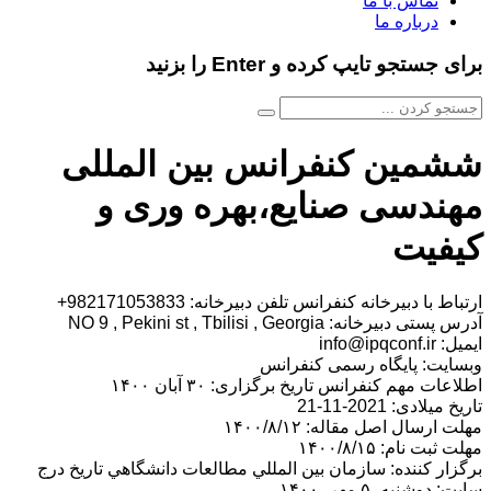
تماس با ما
درباره ما
برای جستجو تایپ کرده و Enter را بزنید
ششمین کنفرانس بین المللی
مهندسی صنایع،بهره وری و
کیفیت
ارتباط با دبیرخانه کنفرانس تلفن دبیرخانه: 982171053833+
آدرس پستی دبیرخانه: NO 9 , Pekini st , Tbilisi , Georgia
ایمیل: info@ipqconf.ir
وبسایت: پایگاه رسمی کنفرانس
اطلاعات مهم کنفرانس تاریخ برگزاری: ۳۰ آبان ۱۴۰۰
تاریخ میلادی: 2021-11-21
مهلت ارسال اصل مقاله: ۱۴۰۰/۸/۱۲
مهلت ثبت نام: ۱۴۰۰/۸/۱۵
برگزار کننده: سازمان بين المللي مطالعات دانشگاهي تاریخ درج
سایت: دوشنبه، ۵ مهر، ۱۴۰۰