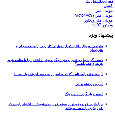
دمپایی المطراش
کفش
مولتی متر
مولتی متر victor vc97
مولتی متر ویکتور
ویکتور vc97
پیشنهاد ویژه
طراحی دیجیتال طلا با کورل؛ مهارتی کاربردی برای طلاسازان و
هنرجویان
قیمت گرین وال و فنس چمنی؛ چگونه بهترین انتخاب را با مناسب‌ترین
هزینه داشته باشیم؟
آیا صندوق درآمد ثابت گزینه‌ای امن برای حفظ ارزش پول است؟
اجاره ون تشریفاتی
تعمیر کولر گازی سامسونگ
چرا باتری خودرو زودتر از موعد خراب می‌شود؟ ۱۰ اشتباه رایجی که
عمر باتری را نصف می‌کنند