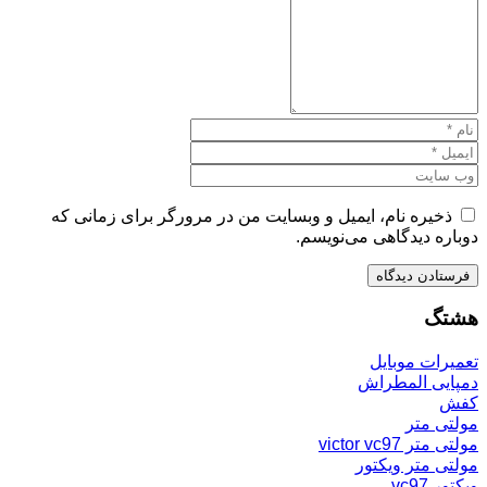
ذخیره نام، ایمیل و وبسایت من در مرورگر برای زمانی که
دوباره دیدگاهی می‌نویسم.
هشتگ
تعمیرات موبایل
دمپایی المطراش
کفش
مولتی متر
مولتی متر victor vc97
مولتی متر ویکتور
ویکتور vc97