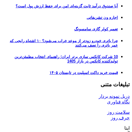
آیا صندوق درآمد ثابت گزینه‌ای امن برای حفظ ارزش پول است؟
اجاره ون تشریفاتی
تعمیر کولر گازی سامسونگ
چرا باتری خودرو زودتر از موعد خراب می‌شود؟ ۱۰ اشتباه رایجی که
عمر باتری را نصف می‌کنند
10 شرکت کانکس سازی برتر ایران؛ راهنمای انتخاب مطمئن‌ترین
تولیدکننده کانکس در بازار 1405
قیمت خرید داکت اسپلیت در تابستان ۱۴۰۵
تبلیغات متنی
دریل نمونه بردار
نگاه فناوری
سلامت روز
حرف روز
ایتا