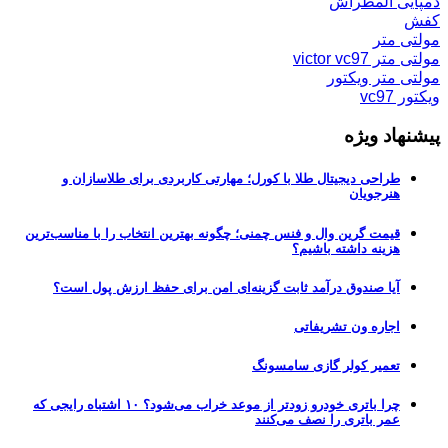
دمپایی المطراش
کفش
مولتی متر
مولتی متر victor vc97
مولتی متر ویکتور
ویکتور vc97
پیشنهاد ویژه
طراحی دیجیتال طلا با کورل؛ مهارتی کاربردی برای طلاسازان و
هنرجویان
قیمت گرین وال و فنس چمنی؛ چگونه بهترین انتخاب را با مناسب‌ترین
هزینه داشته باشیم؟
آیا صندوق درآمد ثابت گزینه‌ای امن برای حفظ ارزش پول است؟
اجاره ون تشریفاتی
تعمیر کولر گازی سامسونگ
چرا باتری خودرو زودتر از موعد خراب می‌شود؟ ۱۰ اشتباه رایجی که
عمر باتری را نصف می‌کنند