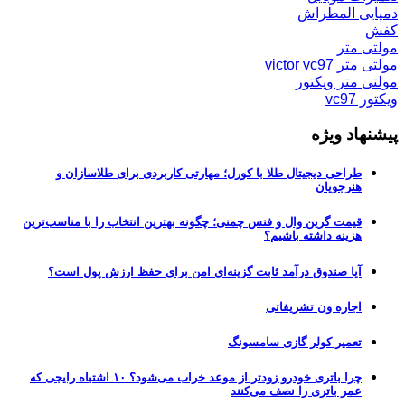
دمپایی المطراش
کفش
مولتی متر
مولتی متر victor vc97
مولتی متر ویکتور
ویکتور vc97
پیشنهاد ویژه
طراحی دیجیتال طلا با کورل؛ مهارتی کاربردی برای طلاسازان و
هنرجویان
قیمت گرین وال و فنس چمنی؛ چگونه بهترین انتخاب را با مناسب‌ترین
هزینه داشته باشیم؟
آیا صندوق درآمد ثابت گزینه‌ای امن برای حفظ ارزش پول است؟
اجاره ون تشریفاتی
تعمیر کولر گازی سامسونگ
چرا باتری خودرو زودتر از موعد خراب می‌شود؟ ۱۰ اشتباه رایجی که
عمر باتری را نصف می‌کنند