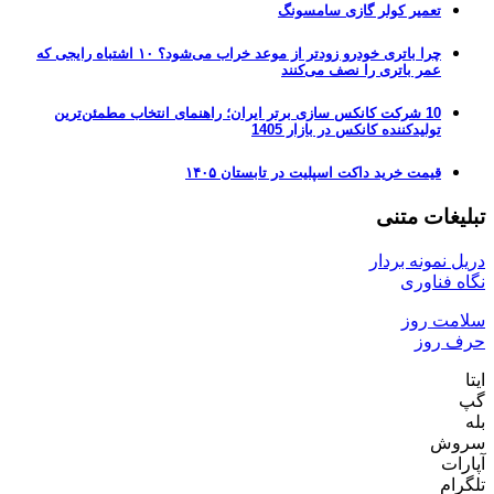
تعمیر کولر گازی سامسونگ
چرا باتری خودرو زودتر از موعد خراب می‌شود؟ ۱۰ اشتباه رایجی که
عمر باتری را نصف می‌کنند
10 شرکت کانکس سازی برتر ایران؛ راهنمای انتخاب مطمئن‌ترین
تولیدکننده کانکس در بازار 1405
قیمت خرید داکت اسپلیت در تابستان ۱۴۰۵
تبلیغات متنی
دریل نمونه بردار
نگاه فناوری
سلامت روز
حرف روز
ایتا
گپ
بله
سروش
آپارات
تلگرام