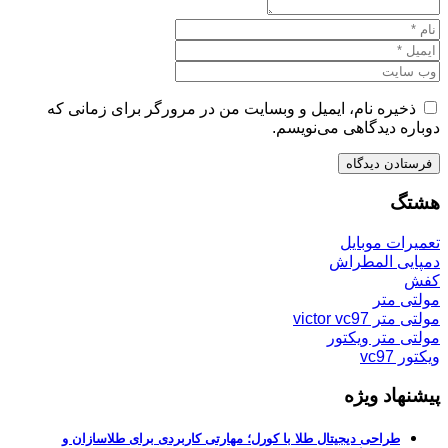
ذخیره نام، ایمیل و وبسایت من در مرورگر برای زمانی که
دوباره دیدگاهی می‌نویسم.
هشتگ
تعمیرات موبایل
دمپایی المطراش
کفش
مولتی متر
مولتی متر victor vc97
مولتی متر ویکتور
ویکتور vc97
پیشنهاد ویژه
طراحی دیجیتال طلا با کورل؛ مهارتی کاربردی برای طلاسازان و