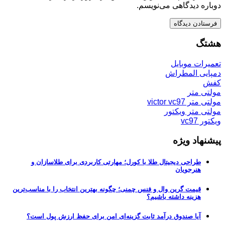
دوباره دیدگاهی می‌نویسم.
هشتگ
تعمیرات موبایل
دمپایی المطراش
کفش
مولتی متر
مولتی متر victor vc97
مولتی متر ویکتور
ویکتور vc97
پیشنهاد ویژه
طراحی دیجیتال طلا با کورل؛ مهارتی کاربردی برای طلاسازان و
هنرجویان
قیمت گرین وال و فنس چمنی؛ چگونه بهترین انتخاب را با مناسب‌ترین
هزینه داشته باشیم؟
آیا صندوق درآمد ثابت گزینه‌ای امن برای حفظ ارزش پول است؟