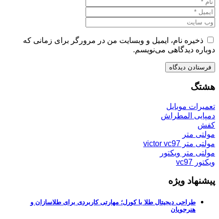
ذخیره نام، ایمیل و وبسایت من در مرورگر برای زمانی که
دوباره دیدگاهی می‌نویسم.
هشتگ
تعمیرات موبایل
دمپایی المطراش
کفش
مولتی متر
مولتی متر victor vc97
مولتی متر ویکتور
ویکتور vc97
پیشنهاد ویژه
طراحی دیجیتال طلا با کورل؛ مهارتی کاربردی برای طلاسازان و
هنرجویان