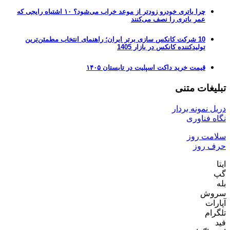
چرا باتری خودرو زودتر از موعد خراب می‌شود؟ ۱۰ اشتباه رایجی که
عمر باتری را نصف می‌کنند
10 شرکت کانکس سازی برتر ایران؛ راهنمای انتخاب مطمئن‌ترین
تولیدکننده کانکس در بازار 1405
قیمت خرید داکت اسپلیت در تابستان ۱۴۰۵
تبلیغات متنی
دریل نمونه بردار
نگاه فناوری
سلامت روز
حرف روز
ایتا
گپ
بله
سروش
آپارات
تلگرام
فید