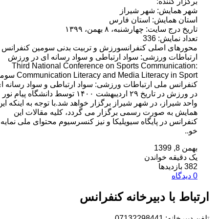
گزار کننده:
ر همایش: شهر شیراز
تان همایش: استان فارس
ریخ درج سایت: چهارشنبه، ۸ بهمن، ۱۳۹۹
داد نمایش: 336
ورهای اصلی کنفرانسورزش و تربیت بدنی سومین کنفرانس ملی
تباطات ورزشی: سواد ارتباطی و سواد رسانه ای در ورزش
Third National Conference on Sports Communicatio
Communication Literacy and Media Literacy in Sport سومین
فرانس ملی ارتباطات ورزشی: سواد ارتباطی و سواد رسانه ای
در ورزش در تاریخ ۲۹ اردیبهشت ۱۴۰۰ توسط دانشگاه پیام نور
حد شیراز، در شهر شیراز برگزار خواهد شد.با توجه به اینکه این
ایش به صورت رسمی برگزار می گردد، کلیه مقالات این
فرانس در پایگاه سیویلیکا و نیز کنسرسیوم محتوای ملی نمایه
..
ن 8, 1399
 دقیقه خواندن
بازدیدها
اط با دبیرخانه کنفرانس
خانه: 07132298441