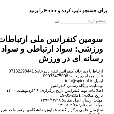
جستجو تایپ کرده و Enter را بزنید
ومین کنفرانس ملی ارتباطات
رزشی: سواد ارتباطی و سواد
سانه ای در ورزش
تباط با دبیرخانه کنفرانس تلفن دبیرخانه: 07132298441
فن همراه دبیرخانه: 09033475006
: info@sptconf.ir
سایت: پایگاه رسمی کنفرانس
لاعات مهم کنفرانس تاریخ برگزاری: ۲۹ اردیبهشت ۱۴۰۰
یخ میلادی: 2021-05-19
لت ارسال اصل مقاله: ۱۳۹۹/۱۲/۲۸
لت ثبت نام: ۱۳۹۹/۱۲/۲۸
زمان علمی برگزار کننده همایش: دانشگاه پیام نور واحد شیراز