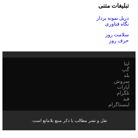
یغات متنی
 نمونه بردار
 فناوری
مت روز
 روز
وش
ات
ام
تاگرام
نقل و نشر مطالب با ذکر منبع بلامانع است.