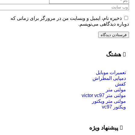
یره نام، ایمیل و وبسایت من در مرورگر برای زمانی که
ه دیدگاهی می‌نویسم.
شتگ
رات موبایل
ایی المطراش
ش
تی متر
تر victor vc97
ی متر ویکتور
 vc97
پیشنهاد ویژه