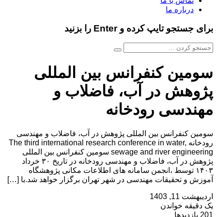
تماس با ما
درباره ما
برای جستجو تایپ کرده و Enter را بزنید
سومین کنفرانس بین المللی
پژوهش در آب، فاضلاب و
مهندسی رودخانه
سومین کنفرانس بین المللی پژوهش در آب، فاضلاب و مهندسی
رودخانه The third international research conference in water,
sewage and river engineering سومین کنفرانس بین المللی
پژوهش در آب، فاضلاب و مهندسی رودخانه در تاریخ ۳۰ خرداد
۱۴۰۳ توسط ،انجمن سامانه های اطلاعات مکانی پژوهشگاه
آموزش و تحقیقات مهندسی در شهر تهران برگزار خواهد شد.با […]
اردیبهشت 11, 1403
یک دقیقه خواندن
201 بازدیدها