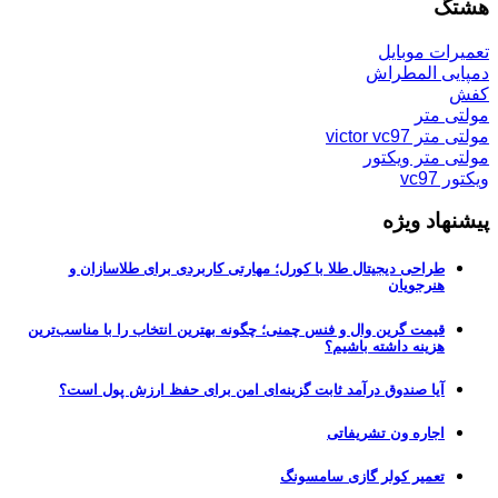
هشتگ
تعمیرات موبایل
دمپایی المطراش
کفش
مولتی متر
مولتی متر victor vc97
مولتی متر ویکتور
ویکتور vc97
پیشنهاد ویژه
طراحی دیجیتال طلا با کورل؛ مهارتی کاربردی برای طلاسازان و
هنرجویان
قیمت گرین وال و فنس چمنی؛ چگونه بهترین انتخاب را با مناسب‌ترین
هزینه داشته باشیم؟
آیا صندوق درآمد ثابت گزینه‌ای امن برای حفظ ارزش پول است؟
اجاره ون تشریفاتی
تعمیر کولر گازی سامسونگ