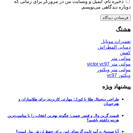
ذخیره نام، ایمیل و وبسایت من در مرورگر برای زمانی که
دوباره دیدگاهی می‌نویسم.
هشتگ
تعمیرات موبایل
دمپایی المطراش
کفش
مولتی متر
مولتی متر victor vc97
مولتی متر ویکتور
ویکتور vc97
پیشنهاد ویژه
طراحی دیجیتال طلا با کورل؛ مهارتی کاربردی برای طلاسازان و
هنرجویان
قیمت گرین وال و فنس چمنی؛ چگونه بهترین انتخاب را با مناسب‌ترین
هزینه داشته باشیم؟
آیا صندوق درآمد ثابت گزینه‌ای امن برای حفظ ارزش پول است؟