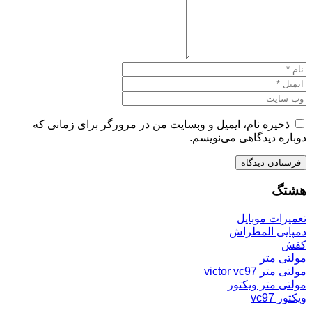
ذخیره نام، ایمیل و وبسایت من در مرورگر برای زمانی که
دوباره دیدگاهی می‌نویسم.
هشتگ
تعمیرات موبایل
دمپایی المطراش
کفش
مولتی متر
مولتی متر victor vc97
مولتی متر ویکتور
ویکتور vc97