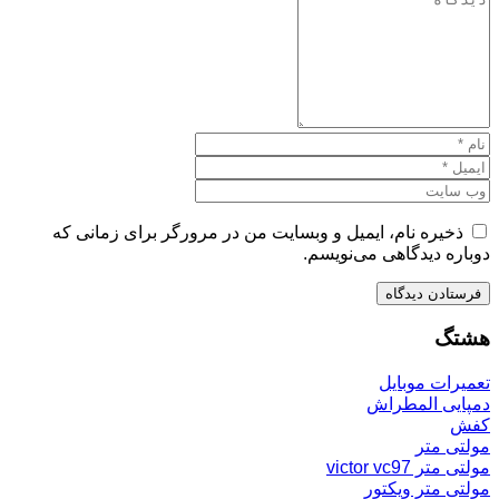
ذخیره نام، ایمیل و وبسایت من در مرورگر برای زمانی که
دوباره دیدگاهی می‌نویسم.
هشتگ
تعمیرات موبایل
دمپایی المطراش
کفش
مولتی متر
مولتی متر victor vc97
مولتی متر ویکتور