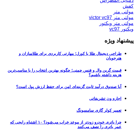
دمپایی المطراش
کفش
مولتی متر
مولتی متر victor vc97
مولتی متر ویکتور
ویکتور vc97
پیشنهاد ویژه
طراحی دیجیتال طلا با کورل؛ مهارتی کاربردی برای طلاسازان و
هنرجویان
قیمت گرین وال و فنس چمنی؛ چگونه بهترین انتخاب را با مناسب‌ترین
هزینه داشته باشیم؟
آیا صندوق درآمد ثابت گزینه‌ای امن برای حفظ ارزش پول است؟
اجاره ون تشریفاتی
تعمیر کولر گازی سامسونگ
چرا باتری خودرو زودتر از موعد خراب می‌شود؟ ۱۰ اشتباه رایجی که
عمر باتری را نصف می‌کنند