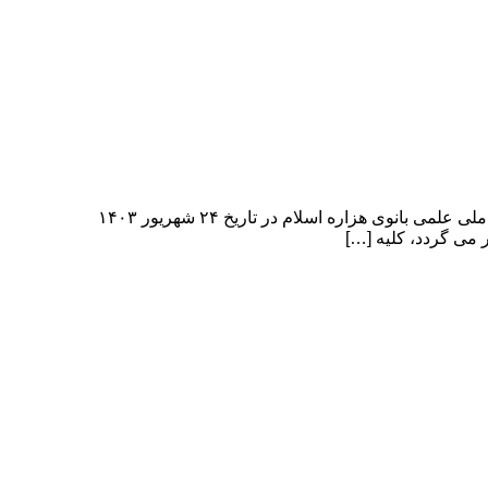
سومین همایش ملی علمی بانوی هزاره اسلام The third national scientific conference of the Islamic Millennium Lady سومین همایش ملی علمی بانوی هزاره اسلام در تاریخ ۲۴ شهریور ۱۴۰۳
می گردد، کلیه […]