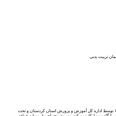
مان تربیت بدنی
Third National Conference Student Sports Achievements سومین همایش ملی دستاوردهای ورزش دانش آموزی در تاریخ ۳۰ مهر ۱۳۹۹ توسط اداره کل آموزش و پرورش استان کردستان و تحت
پایگاه سیویلیکا و نیز کنسرسیوم محتوای ملی نمایه خواهد