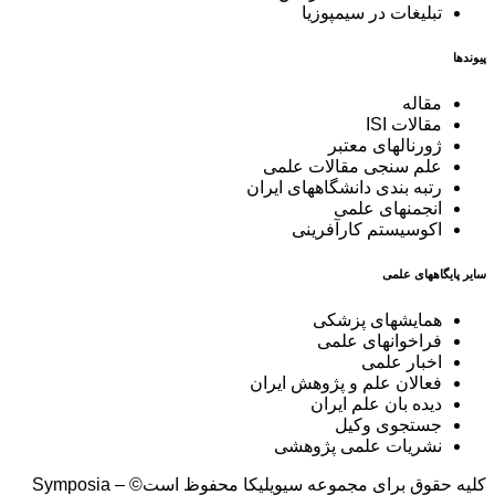
تبلیغات در سیمپوزیا
پیوندها
مقاله
مقالات ISI
ژورنالهای معتبر
علم سنجی مقالات علمی
رتبه بندی دانشگاههای ایران
انجمنهای علمی
اکوسیستم کارآفرینی
سایر پایگاههای علمی
همایشهای پزشکی
فراخوانهای علمی
اخبار علمی
فعالان علم و پژوهش ایران
دیده بان علم ایران
جستجوی وکیل
نشریات علمی پژوهشی
کلیه حقوق برای مجموعه سیویلیکا محفوظ است© – Symposia