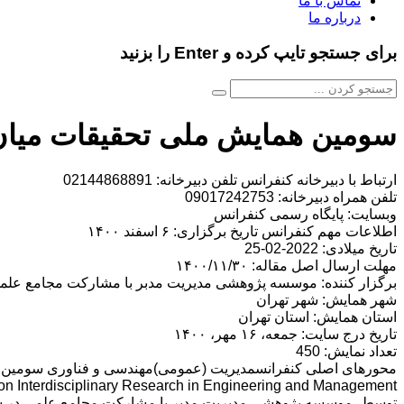
تماس با ما
درباره ما
برای جستجو تایپ کرده و Enter را بزنید
سومین همایش ملی تحقیقات میان
ارتباط با دبیرخانه کنفرانس تلفن دبیرخانه: 02144868891
تلفن همراه دبیرخانه: 09017242753
وبسایت: پایگاه رسمی کنفرانس
اطلاعات مهم کنفرانس تاریخ برگزاری: ۶ اسفند ۱۴۰۰
تاریخ میلادی: 2022-02-25
مهلت ارسال اصل مقاله: ۱۴۰۰/۱۱/۳۰
برگزار کننده: موسسه پژوهشی مدیریت مدبر با مشارکت مجامع علم
شهر همایش: شهر تهران
استان همایش: استان تهران
تاریخ درج سایت: جمعه، ۱۶ مهر، ۱۴۰۰
تعداد نمایش: 450
محورهای اصلی کنفرانسمدیریت (عمومی)مهندسی و فناوری سومین ه
توسط ،موسسه پژوهشی مدیریت مدبر با مشارکت مجامع علمی در شهر ته