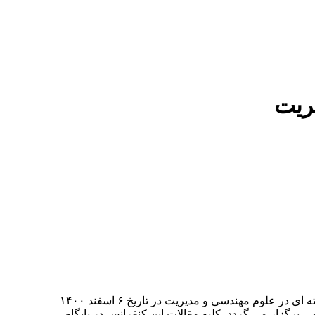
ریت
Third National Conference on Interdisciplinary Research in Engineering and Management سومین همایش ملی تحقیقات میان رشته ای در علوم مهندسی و مدیریت در تاریخ ۶ اسفند ۱۴۰۰
رگزار می گردد، کلیه مقالات این کنفرانس در پایگاه