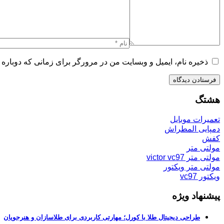
ذخیره نام، ایمیل و وبسایت من در مرورگر برای زمانی که دوباره 
هشتگ
تعمیرات موبایل
دمپایی المطراش
کفش
مولتی متر
مولتی متر victor vc97
مولتی متر ویکتور
ویکتور vc97
پیشنهاد ویژه
طراحی دیجیتال طلا با کورل؛ مهارتی کاربردی برای طلاسازان و هنرجویان