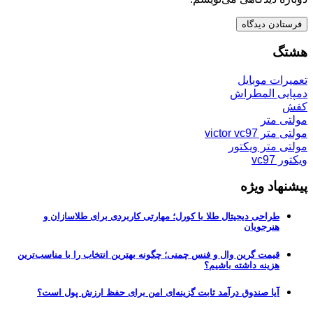
هشتگ
تعمیرات موبایل
دمپایی المطراش
کفش
مولتی متر
مولتی متر victor vc97
مولتی متر ویکتور
ویکتور vc97
پیشنهاد ویژه
طراحی دیجیتال طلا با کورل؛ مهارتی کاربردی برای طلاسازان و
هنرجویان
قیمت گرین وال و فنس چمنی؛ چگونه بهترین انتخاب را با مناسب‌ترین
هزینه داشته باشیم؟
آیا صندوق درآمد ثابت گزینه‌ای امن برای حفظ ارزش پول است؟