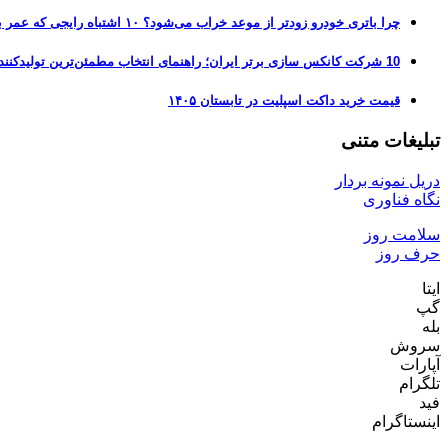
چرا باتری خودرو زودتر از موعد خراب می‌شود؟ ۱۰ اشتباه رایجی که عمر باتری را نصف می‌کنند
10 شرکت کانکس سازی برتر ایران؛ راهنمای انتخاب مطمئن‌ترین تولیدکننده کانکس در بازار 1405
قیمت خرید داکت اسپلیت در تابستان ۱۴۰۵
تبلیغات متنی
دریل نمونه بردار
نگاه فناوری
سلامت روز
حرف روز
ایتا
گپ
بله
سروش
آپارات
تلگرام
فید
اینستاگرام