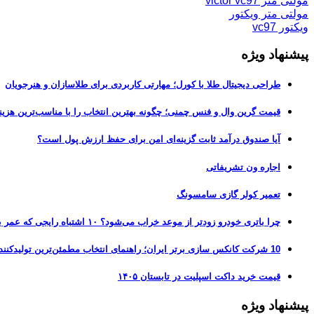
مولتی متر victor vc97
مولتی متر ویکتور
ویکتور vc97
پیشنهاد ویژه
طراحی دیجیتال طلا با کورل؛ مهارتی کاربردی برای طلاسازان و هنرجویان
قیمت گرین وال و فنس چمنی؛ چگونه بهترین انتخاب را با مناسب‌ترین هزین
آیا صندوق درآمد ثابت گزینه‌ای امن برای حفظ ارزش پول است؟
اجاره ون تشریفاتی
تعمیر کولر گازی سامسونگ
چرا باتری خودرو زودتر از موعد خراب می‌شود؟ ۱۰ اشتباه رایجی که عمر باتری را نصف می‌کنند
10 شرکت کانکس سازی برتر ایران؛ راهنمای انتخاب مطمئن‌ترین تولیدکننده کانکس در بازار 1405
قیمت خرید داکت اسپلیت در تابستان ۱۴۰۵
پیشنهاد ویژه