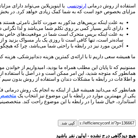
استفاده از روش درمانی
ارتودنسی
یا اینویزیلاین می‌تواند دارای مز
مزایای بخصوص خود است که به شما کمک زیادی خواهد کرد. در بخش زیر ب
به علت اینکه بریس‌های مذکور به صورت کامل نامرئی هستند ه
دارای تأثیر بسیار کمی بر روی تکلم شما می‌باشد و لذا نگرانی در
به علت اینکه بریس متحرک است شما در موقعیت‌های خاص نظیر وج
ساده‌تر است، تنها کافی است تا روزی یک بار مسواک بزنید و از ن
آخرین مورد نیز در رابطه با راحتی شما می‌باشد، چرا که هیچگو
ما همیشه سعی داریم تا با ارائه‌ی کمترین هزینه دندانپزشکی، هزینه 
ممنونیم که تا پایان این مطلب همراه ما بودید، امیدواریم از خواندن
همانطور که متوجه شدید، این امر ممکن است و در اصل با استفاده از
و اطلاعات در رابطه با مشکلات دندان و استفاده از روش بدون سیم کشی
همانطور که می‌دانید همیشه قبل از اینکه به انجام یک روش درمانی فکر 
یکی از مهمترین موارد در رابطه با این موضوع نیز انتخاب یک
متخصص 
استاندارد، خیال شما را در رابطه با این موضوع راحت کند. متخصصینی 
کپی شد.
هیچ دیدگاهی درج نشده - اولین نفر باشید