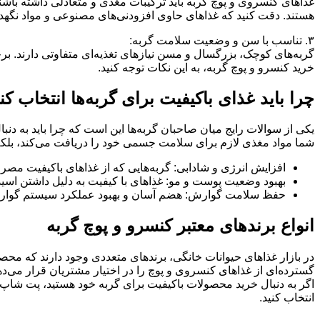
غذاهای کنسروی و پوچ گربه باید ترکیبات مغذی و متعادلی داشته باش
هستند. دقت کنید که غذاهای حاوی افزودنی‌های مصنوعی و مواد نگهدار
۳.
تناسب با سن و وضعیت سلامت گربه
:
گربه‌های کوچک، بزرگسال و مسن نیازهای تغذیه‌ای متفاوتی دارند. برخ
خرید کنسرو و پوچ گربه، به این نکات توجه کنید
.
چرا باید غذای باکیفیت برای گربه‌ها انتخاب کن
یکی از سوالات رایج میان صاحبان گربه‌ها این است که چرا باید به دن
شما مواد مغذی لازم برای سلامت جسمی خود را دریافت می‌کند، بلکه می
افزایش انرژی و شادابی:
گربه‌هایی که از غذاهای باکیفیت مصرف
بهبود وضعیت پوست و مو:
غذاهای با کیفیت به دلیل داشتن اس
حفظ سلامت گوارش:
هضم آسان و بهبود عملکرد سیستم گوارش
انواع برندهای معتبر کنسرو و پوچ گربه
در بازار غذاهای حیوانات خانگی، برندهای متعددی وجود دارند که محصو
گسترده‌ای از غذاهای کنسروی و پوچ را در اختیار مشتریان قرار می‌ده
اگر به دنبال خرید محصولات باکیفیت برای گربه خود هستید، پت شاپ 
انتخاب کنید
.