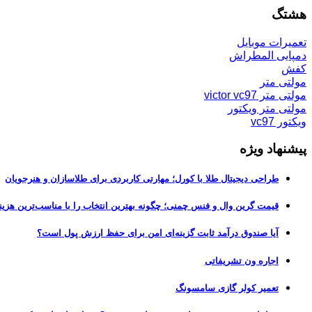
هشتگ
تعمیرات موبایل
دمپایی المطراش
کفش
مولتی متر
مولتی متر victor vc97
مولتی متر ویکتور
ویکتور vc97
پیشنهاد ویژه
طراحی دیجیتال طلا با کورل؛ مهارتی کاربردی برای طلاسازان و هنرجویان
قیمت گرین وال و فنس چمنی؛ چگونه بهترین انتخاب را با مناسب‌ترین هزین
آیا صندوق درآمد ثابت گزینه‌ای امن برای حفظ ارزش پول است؟
اجاره ون تشریفاتی
تعمیر کولر گازی سامسونگ