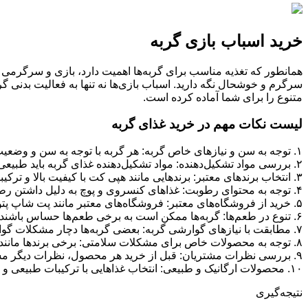
خرید اسباب بازی گربه
همانطور که تغذیه مناسب برای گربه‌ها اهمیت دارد، بازی و سرگرمی 
سرگرم و خوشحال نگه دارید. اسباب بازی‌ها نه تنها به فعالیت بدنی
متنوع را برای شما آماده کرده است.
لیست نکات مهم در خرید غذای گربه
۱.
توجه به سن و نیازهای خاص گربه
:
هر گربه با توجه به سن و وضعیت س
۲
.
بررسی مواد تشکیل‌دهنده
:
مواد تشکیل‌دهنده غذای گربه باید طبیعی
۳
.
انتخاب برندهای معتبر
:
برندهایی مانند هپی کت با کیفیت بالا و ترک
۴
.
توجه به محتوای رطوبت
:
غذاهای کنسروی و پوچ به دلیل داشتن رطوب
۵
.
خرید از فروشگاه‌های معتبر
:
فروشگاه‌های معتبر مانند پت شاپ پتو
۶
.
تنوع در طعم‌ها
:
گربه‌ها ممکن است به برخی طعم‌ها حساس باشند. بن
۷
.
مطابقت با نیازهای گوارشی گربه
:
بعضی گربه‌ها دچار مشکلات گوار
۸
.
توجه به محصولات خاص برای مشکلات سلامتی
:
برخی برندها مانند
۹
.
بررسی نظرات مشتریان
:
قبل از خرید هر محصول، نظرات دیگر مشتر
۱۰
.
محصولات ارگانیک و طبیعی
:
انتخاب غذاهایی با ترکیبات طبیعی و 
نتیجه‌گیری