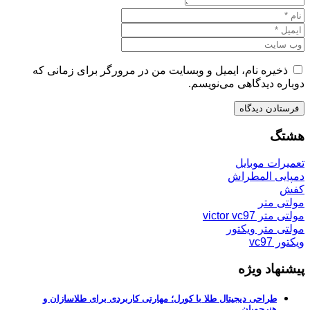
ذخیره نام، ایمیل و وبسایت من در مرورگر برای زمانی که
دوباره دیدگاهی می‌نویسم.
هشتگ
تعمیرات موبایل
دمپایی المطراش
کفش
مولتی متر
مولتی متر victor vc97
مولتی متر ویکتور
ویکتور vc97
پیشنهاد ویژه
طراحی دیجیتال طلا با کورل؛ مهارتی کاربردی برای طلاسازان و
هنرجویان