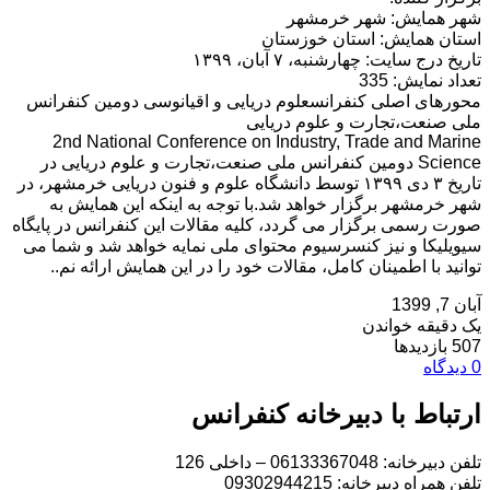
شهر همایش: شهر خرمشهر
استان همایش: استان خوزستان
تاریخ درج سایت: چهارشنبه، ۷ آبان، ۱۳۹۹
تعداد نمایش: 335
محورهای اصلی کنفرانسعلوم دریایی و اقیانوسی دومین کنفرانس
ملی صنعت،تجارت و علوم دریایی
2nd National Conference on Industry, Trade and Marine
Science دومین کنفرانس ملی صنعت،تجارت و علوم دریایی در
تاریخ ۳ دی ۱۳۹۹ توسط دانشگاه علوم و فنون دریایی خرمشهر، در
شهر خرمشهر برگزار خواهد شد.با توجه به اینکه این همایش به
صورت رسمی برگزار می گردد، کلیه مقالات این کنفرانس در پایگاه
سیویلیکا و نیز کنسرسیوم محتوای ملی نمایه خواهد شد و شما می
توانید با اطمینان کامل، مقالات خود را در این همایش ارائه نم..
آبان 7, 1399
یک دقیقه خواندن
507 بازدیدها
0 دیدگاه
ارتباط با دبیرخانه کنفرانس
تلفن دبیرخانه: 06133367048 – داخلی 126
تلفن همراه دبیرخانه: 09302944215