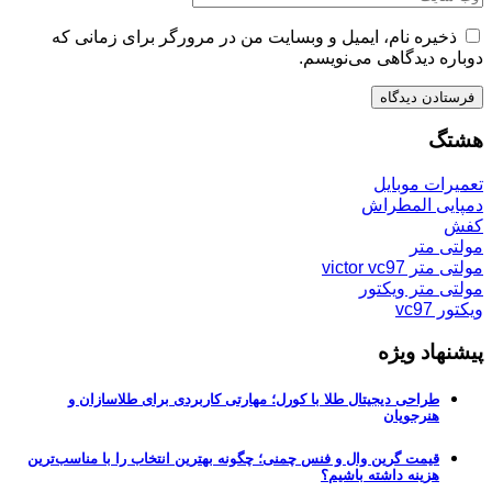
ذخیره نام، ایمیل و وبسایت من در مرورگر برای زمانی که
دوباره دیدگاهی می‌نویسم.
هشتگ
تعمیرات موبایل
دمپایی المطراش
کفش
مولتی متر
مولتی متر victor vc97
مولتی متر ویکتور
ویکتور vc97
پیشنهاد ویژه
طراحی دیجیتال طلا با کورل؛ مهارتی کاربردی برای طلاسازان و
هنرجویان
قیمت گرین وال و فنس چمنی؛ چگونه بهترین انتخاب را با مناسب‌ترین
هزینه داشته باشیم؟