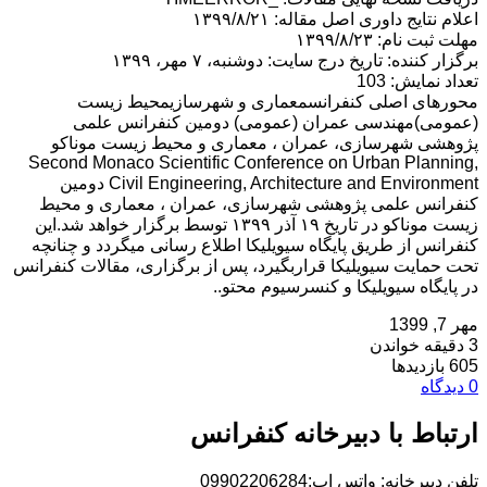
اعلام نتایج داوری اصل مقاله: ۱۳۹۹/۸/۲۱
مهلت ثبت نام: ۱۳۹۹/۸/۲۳
برگزار کننده: تاریخ درج سایت: دوشنبه، ۷ مهر، ۱۳۹۹
تعداد نمایش: 103
محورهای اصلی کنفرانسمعماری و شهرسازیمحیط زیست
(عمومی)مهندسی عمران (عمومی) دومین کنفرانس علمی
پژوهشی شهرسازی، عمران ، معماری و محیط زیست موناکو
Second Monaco Scientific Conference on Urban Planning,
Civil Engineering, Architecture and Environment دومین
کنفرانس علمی پژوهشی شهرسازی، عمران ، معماری و محیط
زیست موناکو در تاریخ ۱۹ آذر ۱۳۹۹ توسط برگزار خواهد شد.این
کنفرانس از طریق پایگاه سیویلیکا اطلاع رسانی میگردد و چنانچه
تحت حمایت سیویلیکا قراربگیرد، پس از برگزاری، مقالات کنفرانس
در پایگاه سیویلیکا و کنسرسیوم محتو..
مهر 7, 1399
3 دقیقه خواندن
605 بازدیدها
0 دیدگاه
ارتباط با دبیرخانه کنفرانس
تلفن دبیرخانه: واتس اپ:09902206284