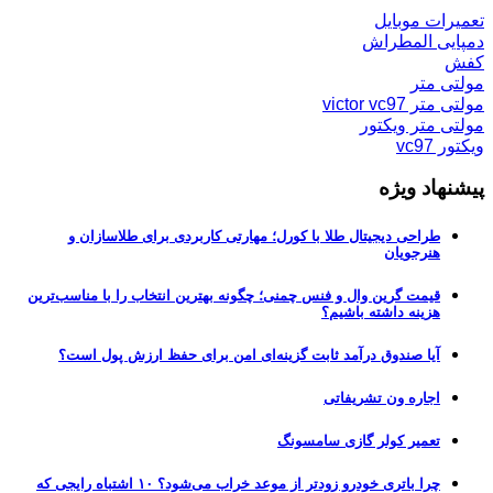
تعمیرات موبایل
دمپایی المطراش
کفش
مولتی متر
مولتی متر victor vc97
مولتی متر ویکتور
ویکتور vc97
پیشنهاد ویژه
طراحی دیجیتال طلا با کورل؛ مهارتی کاربردی برای طلاسازان و
هنرجویان
قیمت گرین وال و فنس چمنی؛ چگونه بهترین انتخاب را با مناسب‌ترین
هزینه داشته باشیم؟
آیا صندوق درآمد ثابت گزینه‌ای امن برای حفظ ارزش پول است؟
اجاره ون تشریفاتی
تعمیر کولر گازی سامسونگ
چرا باتری خودرو زودتر از موعد خراب می‌شود؟ ۱۰ اشتباه رایجی که