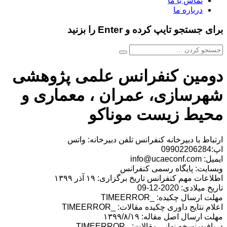
تماس با ما
درباره ما
برای جستجو تایپ کرده و Enter را بزنید
دومین کنفرانس علمی پژوهشی
شهرسازی، عمران ، معماری و
محیط زیست موناکو
ارتباط با دبیرخانه کنفرانس تلفن دبیرخانه: واتس
اپ:09902206284
ایمیل: info@ucaeconf.com
وبسایت: پایگاه رسمی کنفرانس
اطلاعات مهم کنفرانس تاریخ برگزاری: ۱۹ آذر ۱۳۹۹
تاریخ میلادی: 2020-12-09
مهلت ارسال چکیده: _TIMEERROR
اعلام نتایج داوری چکیده مقالات: _TIMEERROR
مهلت ارسال اصل مقاله: ۱۳۹۹/۸/۱۹
دریافت نسخه نهایی مقالات: _TIMEERROR