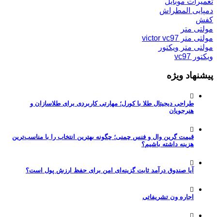
تعمیرات موبایل
دمپایی المطراش
کفش
مولتی متر
مولتی متر victor vc97
مولتی متر ویکتور
ویکتور vc97
پیشنهاد ویژه
طراحی دیجیتال طلا با کورل؛ مهارتی کاربردی برای طلاسازان و
هنرجویان
قیمت گرین وال و فنس چمنی؛ چگونه بهترین انتخاب را با مناسب‌ترین
هزینه داشته باشیم؟
آیا صندوق درآمد ثابت گزینه‌ای امن برای حفظ ارزش پول است؟
اجاره ون تشریفاتی