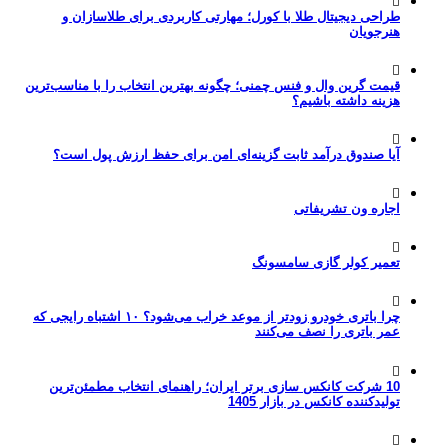
طراحی دیجیتال طلا با کورل؛ مهارتی کاربردی برای طلاسازان و
هنرجویان
قیمت گرین وال و فنس چمنی؛ چگونه بهترین انتخاب را با مناسب‌ترین
هزینه داشته باشیم؟
آیا صندوق درآمد ثابت گزینه‌ای امن برای حفظ ارزش پول است؟
اجاره ون تشریفاتی
تعمیر کولر گازی سامسونگ
چرا باتری خودرو زودتر از موعد خراب می‌شود؟ ۱۰ اشتباه رایجی که
عمر باتری را نصف می‌کنند
10 شرکت کانکس سازی برتر ایران؛ راهنمای انتخاب مطمئن‌ترین
تولیدکننده کانکس در بازار 1405