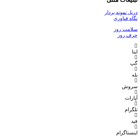
دریل نمونه بردار
نگاه فناوری
سلامت روز
حرف روز
ایتا
گپ
بله
سروش
آپارات
تلگرام
فید
اینستاگرام