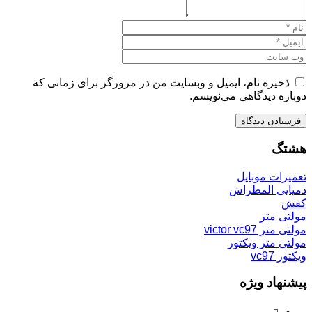
ذخیره نام، ایمیل و وبسایت من در مرورگر برای زمانی که
دوباره دیدگاهی می‌نویسم.
هشتگ
تعمیرات موبایل
دمپایی المطراش
کفش
مولتی متر
مولتی متر victor vc97
مولتی متر ویکتور
ویکتور vc97
پیشنهاد ویژه