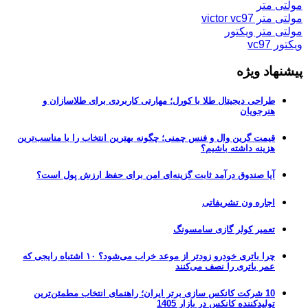
مولتی متر
مولتی متر victor vc97
مولتی متر ویکتور
ویکتور vc97
پیشنهاد ویژه
طراحی دیجیتال طلا با کورل؛ مهارتی کاربردی برای طلاسازان و
هنرجویان
قیمت گرین وال و فنس چمنی؛ چگونه بهترین انتخاب را با مناسب‌ترین
هزینه داشته باشیم؟
آیا صندوق درآمد ثابت گزینه‌ای امن برای حفظ ارزش پول است؟
اجاره ون تشریفاتی
تعمیر کولر گازی سامسونگ
چرا باتری خودرو زودتر از موعد خراب می‌شود؟ ۱۰ اشتباه رایجی که
عمر باتری را نصف می‌کنند
10 شرکت کانکس سازی برتر ایران؛ راهنمای انتخاب مطمئن‌ترین
تولیدکننده کانکس در بازار 1405