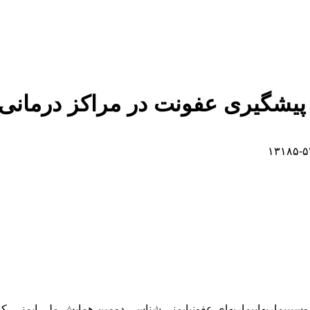
پیشگیری عفونت در مراکز درمانی
بیماریهابیماریهای عفونیایمنی شناسی دومین همایش ملی ایمنی، کن