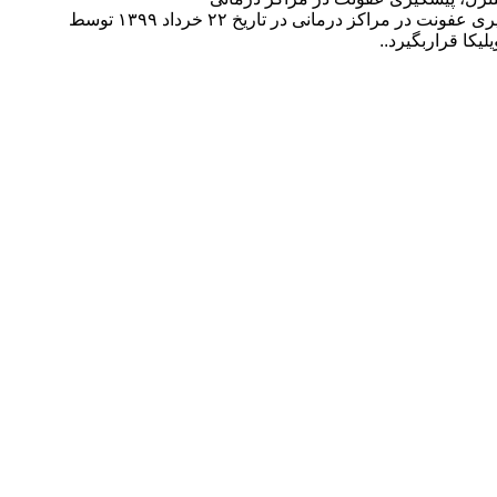
2nd national coference on safety and infection control and prevention of treatment centers دومین همایش ملی ایمنی، کنترل، پیشگیری عفونت در مراکز درمانی در تاریخ ۲۲ خرداد ۱۳۹۹ توسط
یکا قراربگیرد..