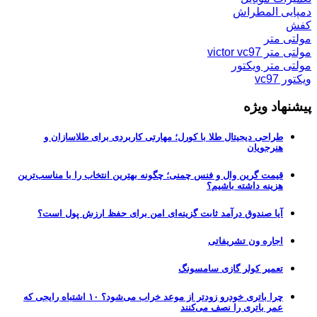
دمپایی المطراش
کفش
مولتی متر
مولتی متر victor vc97
مولتی متر ویکتور
ویکتور vc97
پیشنهاد ویژه
طراحی دیجیتال طلا با کورل؛ مهارتی کاربردی برای طلاسازان و
هنرجویان
قیمت گرین وال و فنس چمنی؛ چگونه بهترین انتخاب را با مناسب‌ترین
هزینه داشته باشیم؟
آیا صندوق درآمد ثابت گزینه‌ای امن برای حفظ ارزش پول است؟
اجاره ون تشریفاتی
تعمیر کولر گازی سامسونگ
چرا باتری خودرو زودتر از موعد خراب می‌شود؟ ۱۰ اشتباه رایجی که
عمر باتری را نصف می‌کنند