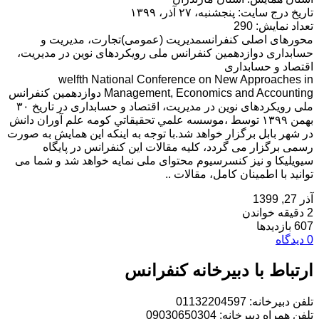
تاریخ درج سایت: پنجشنبه، ۲۷ آذر، ۱۳۹۹
تعداد نمایش: 290
محورهای اصلی کنفرانسمدیریت (عمومی)تجارت، مدیریت و
حسابداری دوازدهمین کنفرانس ملی رویکردهای نوین در مدیریت،
اقتصاد و حسابداری
welfth National Conference on New Approaches in
Management, Economics and Accounting دوازدهمین کنفرانس
ملی رویکردهای نوین در مدیریت، اقتصاد و حسابداری در تاریخ ۳۰
بهمن ۱۳۹۹ توسط ،موسسه علمي تحقيقاتي كومه علم آوران دانش
در شهر بابل برگزار خواهد شد.با توجه به اینکه این همایش به صورت
رسمی برگزار می گردد، کلیه مقالات این کنفرانس در پایگاه
سیویلیکا و نیز کنسرسیوم محتوای ملی نمایه خواهد شد و شما می
توانید با اطمینان کامل، مقالات ..
آذر 27, 1399
2 دقیقه خواندن
607 بازدیدها
0 دیدگاه
ارتباط با دبیرخانه کنفرانس
تلفن دبیرخانه: 01132204597
تلفن همراه دبیرخانه: 09030650304