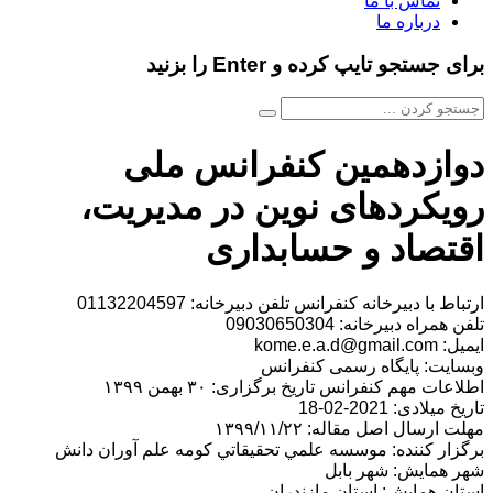
تماس با ما
درباره ما
برای جستجو تایپ کرده و Enter را بزنید
دوازدهمین کنفرانس ملی
رویکردهای نوین در مدیریت،
اقتصاد و حسابداری
ارتباط با دبیرخانه کنفرانس تلفن دبیرخانه: 01132204597
تلفن همراه دبیرخانه: 09030650304
ایمیل: kome.e.a.d@gmail.com
وبسایت: پایگاه رسمی کنفرانس
اطلاعات مهم کنفرانس تاریخ برگزاری: ۳۰ بهمن ۱۳۹۹
تاریخ میلادی: 2021-02-18
مهلت ارسال اصل مقاله: ۱۳۹۹/۱۱/۲۲
برگزار کننده: موسسه علمي تحقيقاتي كومه علم آوران دانش
شهر همایش: شهر بابل
استان همایش: استان مازندران