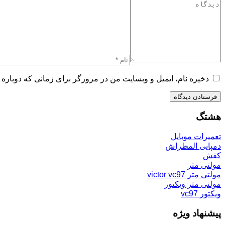
ذخیره نام، ایمیل و وبسایت من در مرورگر برای زمانی که دوباره 
هشتگ
تعمیرات موبایل
دمپایی المطراش
کفش
مولتی متر
مولتی متر victor vc97
مولتی متر ویکتور
ویکتور vc97
پیشنهاد ویژه