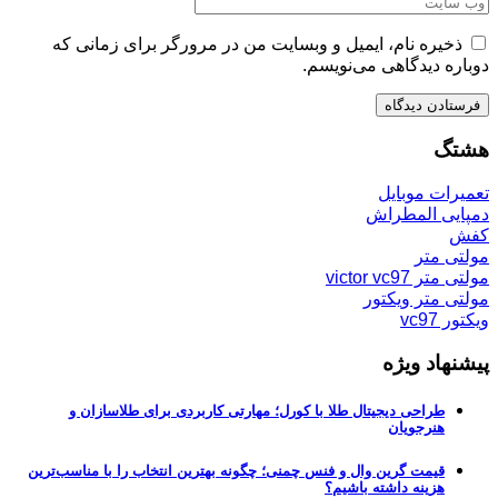
ذخیره نام، ایمیل و وبسایت من در مرورگر برای زمانی که
دوباره دیدگاهی می‌نویسم.
هشتگ
تعمیرات موبایل
دمپایی المطراش
کفش
مولتی متر
مولتی متر victor vc97
مولتی متر ویکتور
ویکتور vc97
پیشنهاد ویژه
طراحی دیجیتال طلا با کورل؛ مهارتی کاربردی برای طلاسازان و
هنرجویان
قیمت گرین وال و فنس چمنی؛ چگونه بهترین انتخاب را با مناسب‌ترین
هزینه داشته باشیم؟