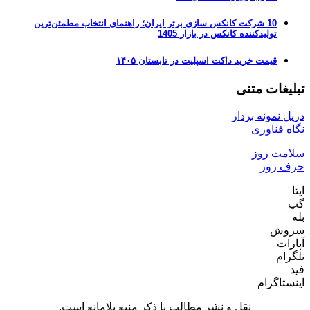
10 شرکت کانکس سازی برتر ایران؛ راهنمای انتخاب مطمئن‌ترین
تولیدکننده کانکس در بازار 1405
قیمت خرید داکت اسپلیت در تابستان ۱۴۰۵
تبلیغات متنی
دریل نمونه بردار
نگاه فناوری
سلامت روز
حرف روز
ایتا
گپ
بله
سروش
آپارات
تلگرام
فید
اینستاگرام
نقل و نشر مطالب با ذکر منبع بلامانع است.