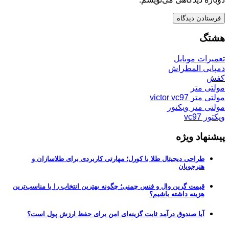
هشتگ
تعمیرات موبایل
دمپایی المطراش
کفش
مولتی متر
مولتی متر victor vc97
مولتی متر ویکتور
ویکتور vc97
پیشنهاد ویژه
طراحی دیجیتال طلا با کورل؛ مهارتی کاربردی برای طلاسازان و
هنرجویان
قیمت گرین وال و فنس چمنی؛ چگونه بهترین انتخاب را با مناسب‌ترین
هزینه داشته باشیم؟
آیا صندوق درآمد ثابت گزینه‌ای امن برای حفظ ارزش پول است؟