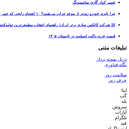
تعمیر کولر گازی سامسونگ
چرا باتری خودرو زودتر از موعد خراب می‌شود؟ ۱۰ اشتباه رایجی که عمر باتری را نصف می‌کنند
10 شرکت کانکس سازی برتر ایران؛ راهنمای انتخاب مطمئن‌ترین تولیدکننده کانکس در بازار 1405
قیمت خرید داکت اسپلیت در تابستان ۱۴۰۵
تبلیغات متنی
دریل نمونه بردار
نگاه فناوری
سلامت روز
حرف روز
ایتا
گپ
بله
سروش
آپارات
تلگرام
فید
اینستاگرام