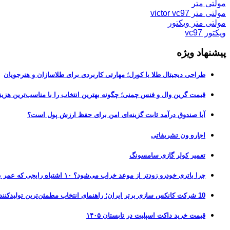
مولتی متر
مولتی متر victor vc97
مولتی متر ویکتور
ویکتور vc97
پیشنهاد ویژه
طراحی دیجیتال طلا با کورل؛ مهارتی کاربردی برای طلاسازان و هنرجویان
قیمت گرین وال و فنس چمنی؛ چگونه بهترین انتخاب را با مناسب‌ترین هزین
آیا صندوق درآمد ثابت گزینه‌ای امن برای حفظ ارزش پول است؟
اجاره ون تشریفاتی
تعمیر کولر گازی سامسونگ
چرا باتری خودرو زودتر از موعد خراب می‌شود؟ ۱۰ اشتباه رایجی که عمر باتری را نصف می‌کنند
10 شرکت کانکس سازی برتر ایران؛ راهنمای انتخاب مطمئن‌ترین تولیدکننده کانکس در بازار 1405
قیمت خرید داکت اسپلیت در تابستان ۱۴۰۵