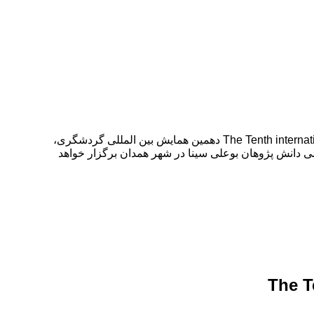
دهمین همایش بین المللی گردشگری، جغرافیا و محیط زیست پایدار The Tenth international conference of Tourism, Geography and Stable Environment دهمین همایش بین المللی گردشگری،
، انجمن علمی پژوهشی دانش پژوهان بوعلی سینا در شهر همدان برگزار خواهد
The T