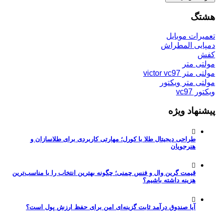
هشتگ
تعمیرات موبایل
دمپایی المطراش
کفش
مولتی متر
مولتی متر victor vc97
مولتی متر ویکتور
ویکتور vc97
پیشنهاد ویژه
طراحی دیجیتال طلا با کورل؛ مهارتی کاربردی برای طلاسازان و
هنرجویان
قیمت گرین وال و فنس چمنی؛ چگونه بهترین انتخاب را با مناسب‌ترین
هزینه داشته باشیم؟
آیا صندوق درآمد ثابت گزینه‌ای امن برای حفظ ارزش پول است؟