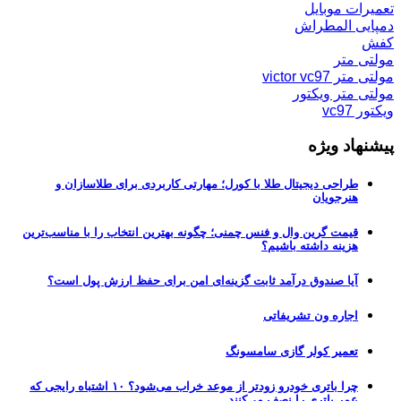
تعمیرات موبایل
دمپایی المطراش
کفش
مولتی متر
مولتی متر victor vc97
مولتی متر ویکتور
ویکتور vc97
پیشنهاد ویژه
طراحی دیجیتال طلا با کورل؛ مهارتی کاربردی برای طلاسازان و
هنرجویان
قیمت گرین وال و فنس چمنی؛ چگونه بهترین انتخاب را با مناسب‌ترین
هزینه داشته باشیم؟
آیا صندوق درآمد ثابت گزینه‌ای امن برای حفظ ارزش پول است؟
اجاره ون تشریفاتی
تعمیر کولر گازی سامسونگ
چرا باتری خودرو زودتر از موعد خراب می‌شود؟ ۱۰ اشتباه رایجی که
عمر باتری را نصف می‌کنند