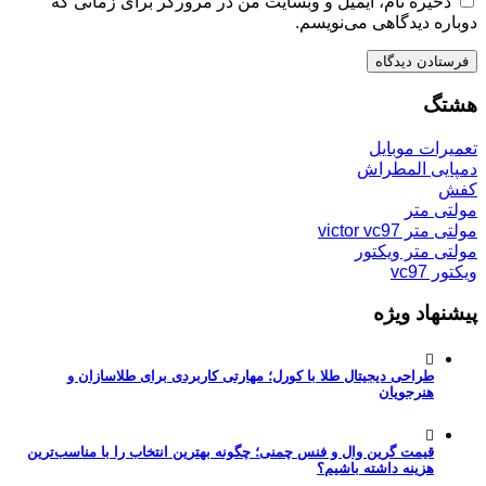
ذخیره نام، ایمیل و وبسایت من در مرورگر برای زمانی که
دوباره دیدگاهی می‌نویسم.
هشتگ
تعمیرات موبایل
دمپایی المطراش
کفش
مولتی متر
مولتی متر victor vc97
مولتی متر ویکتور
ویکتور vc97
پیشنهاد ویژه
طراحی دیجیتال طلا با کورل؛ مهارتی کاربردی برای طلاسازان و
هنرجویان
قیمت گرین وال و فنس چمنی؛ چگونه بهترین انتخاب را با مناسب‌ترین
هزینه داشته باشیم؟