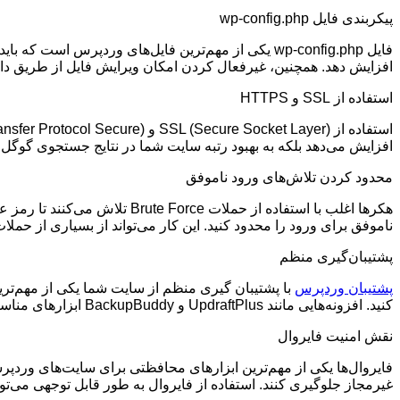
پیکربندی فایل
wp-config.php
فایل
wp-config.php
یکی از مهم‌ترین فایل‌های وردپرس است که باید 
افزایش دهد. همچنین، غیرفعال کردن امکان ویرایش فایل از طریق داش
استفاده از
SSL
و
HTTPS
استفاده از
SSL (Secure Socket Layer)
و
HTTPS (HyperText Transfer Protocol Secure)
افزایش می‌دهد بلکه به بهبود رتبه سایت شما در نتایج جستجوی گوگل
محدود کردن تلاش‌های ورود ناموفق
هکرها اغلب با استفاده از حملات
Brute Force
تلاش می‌کنند تا رمز عب
ناموفق برای ورود را محدود کنید. این کار می‌تواند از بسیاری از حمل
پشتیبان‌گیری منظم
پشتیبان وردپرس
با پشتیبان ‌گیری منظم از سایت شما یکی از مهم‌تر
کنید. افزونه‌هایی مانند
UpdraftPlus
و
BackupBuddy
ابزارهای مناسب
نقش امنیت فایروال
فایروال‌ها یکی از مهم‌ترین ابزارهای محافظتی برای سایت‌های وردپر
غیرمجاز جلوگیری کنند. استفاده از فایروال به طور قابل توجهی می‌تو