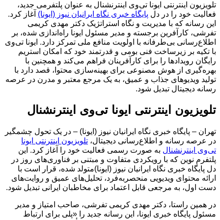
تلویزیون اینترنتی ایونا تی‌وی اینترنشنال به عنوان پلتفرمی جدید،
فعالیت خود را در دل
پایگاه خبری نگاه ایرانیان نیوز (ایونا)
آغاز کرد.
این رسانه که با مدیریت و نگاه استراتژیک دکتر مهدی کریمی
تفرشی، کارآفرین برجسته و مدیر مسئول ایونا راه‌اندازی شده، بر
اطلاع‌رسانی بی‌طرفانه با اولویت منافع ملی تمرکز دارد. ایونا تی‌وی
با تکیه بر زیرساخت فنی بومی و قدرتمند خود که امکان استریم
رایگان رویدادها را برای کارآفرینان فراهم می‌کند و همچنین با
بهره‌گیری از هوش مصنوعی برای بهینه‌سازی محتوا، قصد دارد با
تولید ویدیوهای جذاب و عمیق، به یک مرجع معتبر و مدرن در عرصه
رسانه دیجیتال تبدیل شود.
تلویزیون اینترنتی ایونا تی‌وی اینترنشنال
تهران – پایگاه خبری نگاه ایرانیان نیوز (ایونا) – در یک تحول چشمگیر
در عرصه رسانه و اطلاع‌رسانی دیجیتال،
تلویزیون اینترنتی ایونا
تی‌وی اینترنشنال
به صورت رسمی فعالیت خود را آغاز کرد. این
پلتفرم نوین که با رویکردی متفاوت و مبتنی بر فناوری‌های روز در
دل پایگاه خبری نگاه ایرانیان نیوز (ایونا)متولد شده، قرار است با
ارائه محتوای ویدیویی منحصربه‌فرد، تحلیل‌های عمیق و روایت‌های
دست اول، به مرجعی قابل اعتماد برای مخاطبان ایرانی تبدیل شود.
در همین راستا، دکتر مهدی کریمی تفرشی، صاحب امتیاز و مدیر
مسئول پایگاه خبری ایونا، این رسانه جدید را «پلی برای ارتباط