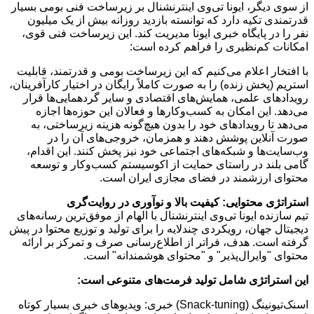
از سوی دیگر، ایونا تی‌وی اینترنشنال بر زیرساخت فنی بومی بسیار
قدرتمندی تکیه دارد که توانسته بازدید روزانه بیش از یک میلیون
نفر را در پایگاه خبری ایونا مدیریت کند. این زیرساخت فنی قوی،
امکانات کم‌نظیری را فراهم کرده است:
با افتخار اعلام می‌کنیم که این زیرساخت بومی و قدرتمند، قابلیت
استریم (پخش زنده) را به صورت کاملاً رایگان در اختیار کارآفرینان،
رویدادهای علمی، همایش‌های اقتصادی و سایر گردهمایی‌ها قرار
می‌دهد. این امکان به کسب‌وکارها و فعالان این حوزه‌ها اجازه
می‌دهد تا رویدادهای خود را بدون هیچ‌گونه هزینه زیرساختی، به
صورت آنلاین پوشش دهند و همزمان، خروجی‌های آن را در
وب‌سایت‌ها و شبکه‌های اجتماعی خود نیز پخش کنند. این اقدام،
گامی بلند در راستای حمایت از اکوسیستم کسب‌وکار و توسعه
محتوای ارزشمند در فضای مجازی ایران است.
استراتژی محتوایی: کیفیت بالا و نوآوری در روایت‌گری
تیم سازنده ایونا تی‌وی اینترنشنال با الهام از موفق‌ترین رسانه‌های
دیجیتال جهان، رویکردی چندلایه را برای تولید و توزیع محتوا در پیش
گرفته است. هدف، فراتر از اطلاع‌رسانی صرف و تمرکز بر ارائه
محتوای "وایرال‌پذیر" و "محتوای هوشمندانه" است.
این استراتژی شامل تولید فرمت‌های متنوعی است:
اسنک‌تیونینگ (Snack-tuning) خبری: ویدیوهای خبری بسیار کوتاه