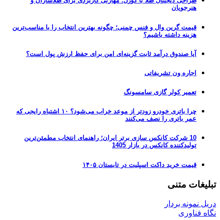
طراحی دیجیتال طلا با کورل؛ مهارتی کاربردی برای طلاسازان و
هنرجویان
قیمت گرین وال و فنس چمنی؛ چگونه بهترین انتخاب را با مناسب‌ترین
هزینه داشته باشیم؟
آیا صندوق درآمد ثابت گزینه‌ای امن برای حفظ ارزش پول است؟
اجاره ون تشریفاتی
تعمیر کولر گازی سامسونگ
چرا باتری خودرو زودتر از موعد خراب می‌شود؟ ۱۰ اشتباه رایجی که
عمر باتری را نصف می‌کنند
10 شرکت کانکس سازی برتر ایران؛ راهنمای انتخاب مطمئن‌ترین
تولیدکننده کانکس در بازار 1405
قیمت خرید داکت اسپلیت در تابستان ۱۴۰۵
تبلیغات متنی
دریل نمونه بردار
نگاه فناوری