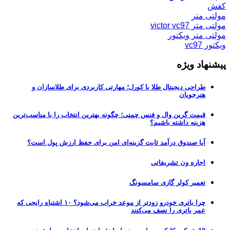
کفش
مولتی متر
مولتی متر victor vc97
مولتی متر ویکتور
ویکتور vc97
پیشنهاد ویژه
طراحی دیجیتال طلا با کورل؛ مهارتی کاربردی برای طلاسازان و
هنرجویان
قیمت گرین وال و فنس چمنی؛ چگونه بهترین انتخاب را با مناسب‌ترین
هزینه داشته باشیم؟
آیا صندوق درآمد ثابت گزینه‌ای امن برای حفظ ارزش پول است؟
اجاره ون تشریفاتی
تعمیر کولر گازی سامسونگ
چرا باتری خودرو زودتر از موعد خراب می‌شود؟ ۱۰ اشتباه رایجی که
عمر باتری را نصف می‌کنند