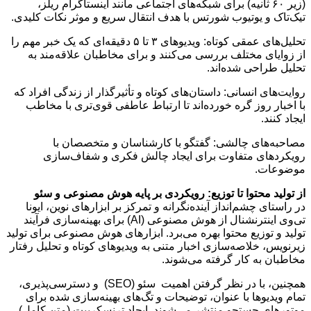
(زیر ۶۰ ثانیه) برای شبکه‌های اجتماعی مانند اینستاگرام ریلز،
تیک‌تاک و یوتیوب شورتس با هدف انتقال سریع و موثر نکات کلیدی.
تحلیل‌های عمقی کوتاه: ویدیوهای ۳ تا ۵ دقیقه‌ای که یک خبر مهم را
از زوایای مختلف بررسی می‌کنند و برای مخاطبان علاقه‌مند به
تحلیل طراحی شده‌اند.
روایت‌های انسانی: داستان‌های کوتاه و تأثیرگذار از زندگی افراد که
با اخبار روز گره خورده‌اند تا ارتباط عاطفی قوی‌تری با مخاطب
ایجاد کنند.
مصاحبه‌های چالشی: گفتگو با کارشناسان و متخصصان با
رویکردهای متفاوت برای ایجاد چالش فکری و شفاف‌سازی
موضوعات.
از تولید محتوا تا توزیع: رویکردی بر پایه هوش مصنوعی و سئو
در راستای چشم‌انداز آینده‌نگرانه و تمرکز بر ابزارهای نوین، ایونا
تی‌وی اینترنشنال از هوش مصنوعی (AI) برای بهینه‌سازی فرآیند
تولید و توزیع محتوا بهره می‌برد. ابزارهای هوش مصنوعی برای تولید
زیرنویس، خلاصه‌سازی اخبار متنی به ویدیوهای کوتاه و تحلیل رفتار
مخاطبان به کار گرفته می‌شوند.
همچنین، با در نظر گرفتن اهمیت سئو (SEO) و دسترسی‌پذیری،
تمام ویدیوها با عنوان، توضیحات و تگ‌های بهینه‌سازی شده برای
موتورهای جستجو منتشر می‌شوند. ایجاد ترنسکریپت (متن کامل)