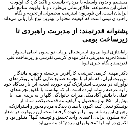
مستقیم و بدون واسطه با مردم» دانست و تأکید کرد که اولویت
اصلی این مجموعه، اطلاع‌رسانی بی‌طرف و با اولویت منافع ملی
ایرانیان است. این تلویزیون اینترنتی، محصولی از تجربه و نگاه
راهبردی تیمی است که کیفیت محتوا را بهترین نوع بازاریابی می‌داند.
پشتوانه قدرتمند: از مدیریت راهبردی تا
زیرساخت بومی
راه‌اندازی ایونا تی‌وی اینترنشنال بر پایه دو ستون اصلی استوار
است: تجربه مدیریتی دکتر مهدی کریمی تفرشی و زیرساخت فنی
قدرتمند پایگاه خبری ایونا.
دکتر مهدی کریمی تفرشی، کارآفرین برجسته و چهره ماندگار
مدیریت ایران، که نام او با مجتمع صنایع غذایی گلها و رویکردهای
نوآورانه در مدیریت استراتژیک گره خورده است، این بار دیدگاه خود
را به عرصه رسانه آورده است. او که توانسته‌ با تلفیق تجربه‌های
عملی با دانش آکادمیک، میراث خانوادگی گلها را به برندی ملی با
بیش از ۶۵۰ نوع محصول و گواهینامه قدمت یکصد ساله از
یونسکو تبدیل کند، اکنون با همان دیدگاه مردم‌محور و استراتژیک،
رهبری این رسانه نوین را برعهده گرفته است. این رویکرد، در شعار
"۸۵ میلیون ایرانی، اعضای واحد تحقیق و توسعه گلها" متبلور بود و
اکنون در ایونا با "محتوا برای مردم" ادامه می‌یابد.