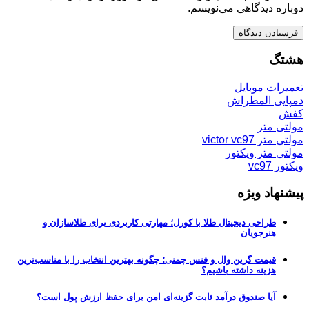
دوباره دیدگاهی می‌نویسم.
هشتگ
تعمیرات موبایل
دمپایی المطراش
کفش
مولتی متر
مولتی متر victor vc97
مولتی متر ویکتور
ویکتور vc97
پیشنهاد ویژه
طراحی دیجیتال طلا با کورل؛ مهارتی کاربردی برای طلاسازان و
هنرجویان
قیمت گرین وال و فنس چمنی؛ چگونه بهترین انتخاب را با مناسب‌ترین
هزینه داشته باشیم؟
آیا صندوق درآمد ثابت گزینه‌ای امن برای حفظ ارزش پول است؟